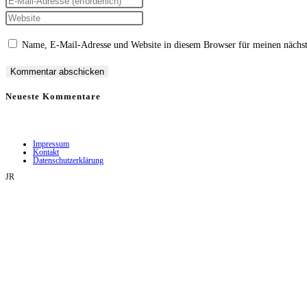
deinen
Gib
Namen
deine
Gib
oder
E-
deine
Name, E-Mail-Adresse und Website in diesem Browser für meinen nächs
Benutzernamen
Mail-
Website-
zum
Adresse
URL
Kommentieren
zum
ein
Neueste Kommentare
ein
Kommentieren
(optional)
ein
Impressum
Kontakt
Datenschutzerklärung
JR