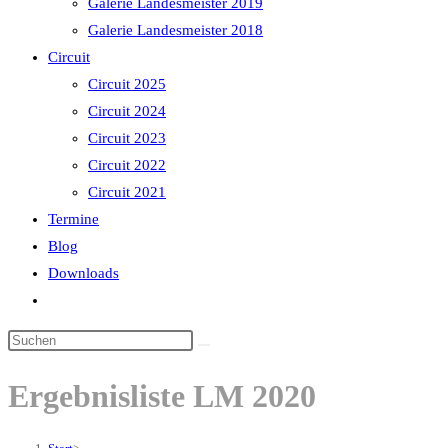
Galerie Landesmeister 2019
Galerie Landesmeister 2018
Circuit
Circuit 2025
Circuit 2024
Circuit 2023
Circuit 2022
Circuit 2021
Termine
Blog
Downloads
Website-
Suche
Diese
umschalten
Website
Ergebnisliste LM 2020
durchsuchen