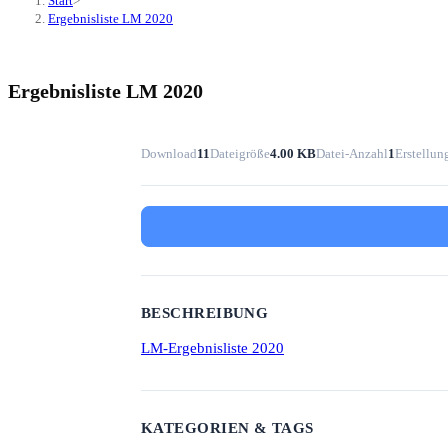
Start
>
Ergebnisliste LM 2020
Ergebnisliste LM 2020
Download
11
Dateigröße
4.00 KB
Datei-Anzahl
1
Erstellu
BESCHREIBUNG
LM-Ergebnisliste 2020
KATEGORIEN & TAGS