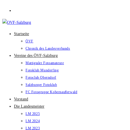
Zum
Inhalt
springen
Startseite
ÖVF
Chronik des Landesverbands
Vereine des ÖVF-Salzburg
Mattigtaler Fotoamateure
Fotoklub Munderfing
Fotoclub Oberndorf
Salzburger Fotoklub
FC Fotogruppe Kobernaußerwald
Vorstand
Die Landesmeister
LM 2025
LM 2024
LM 2023