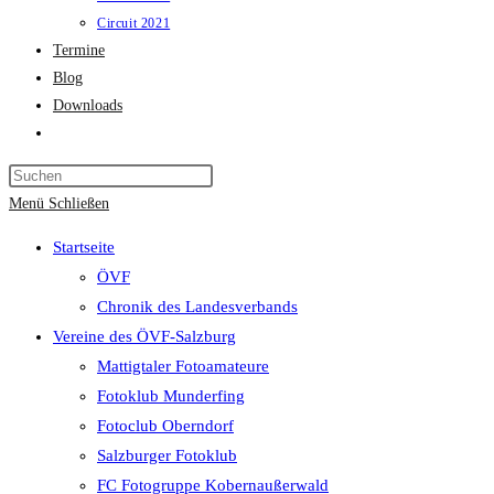
Circuit 2021
Termine
Blog
Downloads
Website-
Suche
Press
umschalten
Escape
Menü
Schließen
to
Startseite
close
ÖVF
the
Chronik des Landesverbands
search
Vereine des ÖVF-Salzburg
panel.
Mattigtaler Fotoamateure
Fotoklub Munderfing
Fotoclub Oberndorf
Salzburger Fotoklub
FC Fotogruppe Kobernaußerwald